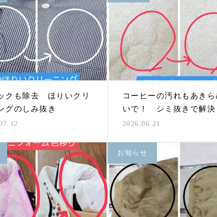
ックも除去 ほりいクリ
コーヒーの汚れもあきら
ングのしみ抜き
いで！ シミ抜きで解決
07.12
2026.06.21
お知らせ