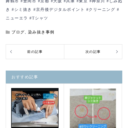
舞鶴市
#豊岡市
#京都
#大阪
#兵庫
#東京
#神奈川
#しみぬ
き
#シミ抜き
#京丹後デジタルポイント
#クリーニング
#
ニューエラ
#Tシャツ
ブログ
,
染み抜き事例
おすすめ記事