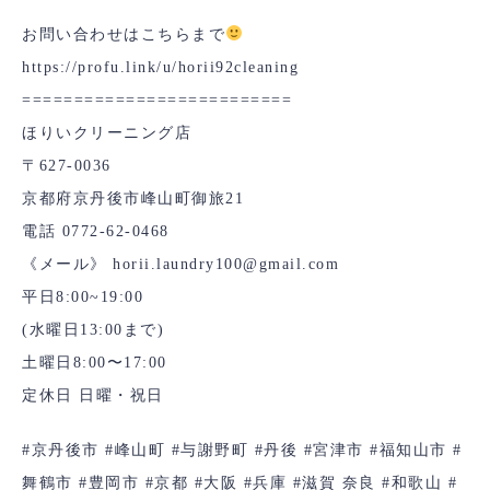
お問い合わせはこちらまで
https://profu.link/u/horii92cleaning
==========================
ほりいクリーニング店
〒627-0036
京都府京丹後市峰山町御旅21
電話 0772-62-0468
《メール》 horii.laundry100@gmail.com
平日8:00~19:00
(水曜日13:00まで)
土曜日8:00〜17:00
定休日 日曜・祝日
#京丹後市
#峰山町
#与謝野町
#丹後
#宮津市
#福知山市
#
舞鶴市
#豊岡市
#京都
#大阪
#兵庫
#滋賀
奈良
#和歌山
#