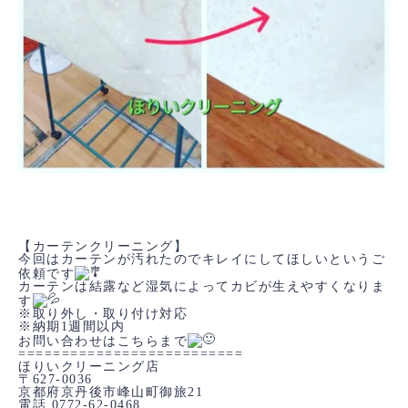
【カーテンクリーニング】
今回はカーテンが汚れたのでキレイにしてほしいというご
依頼です
カーテンは結露など湿気によってカビが生えやすくなりま
す
※取り外し・取り付け対応
※納期1週間以内
お問い合わせはこちらまで
==========================
ほりいクリーニング店
〒627-0036
京都府京丹後市峰山町御旅21
電話 0772-62-0468