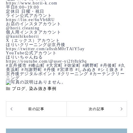
https://www.horii-k.com
平日8:00~19:00
定休日 日曜・祝日
ライン公式アカウント
https://lin.ee/6uVb6RU
お店のインスタアカウント
@horii.cleaning
個人用インスタアカウント
@kunihikohorii
X（エックス）アカウント
ほりいクリーニング@京丹後
https://twitter.com/a0sshM0rTAlY5ay
YouTube公式アカウント
ほりいちゃんねる
https://youtube.com/@user-yi2ft8zk9q
#京丹後市
#峰山町
#大宮町
#弥栄町
#網野町
#丹後町
#久
美浜町
#与謝野町
#丹後
#宮津市
#しみぬき
#シミ抜き
#
京丹後デジタルポイント
#クリーニング
#カーテンクリー
ニング
ブログ
,
染み抜き事例